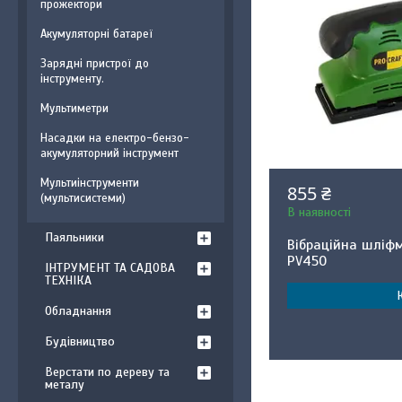
прожектори
Акумуляторні батареї
Зарядні пристрої до
інструменту.
Мультиметри
Насадки на електро-бензо-
акумуляторний інструмент
Мультиінструменти
855 ₴
(мультисистеми)
В наявності
Паяльники
Вібраційна шліф
PV450
ІНТРУМЕНТ ТА САДОВА
ТЕХНІКА
Обладнання
Будівництво
Верстати по дереву та
металу