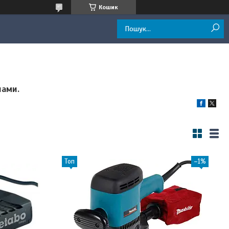
Кошик
нами.
Топ
–1%