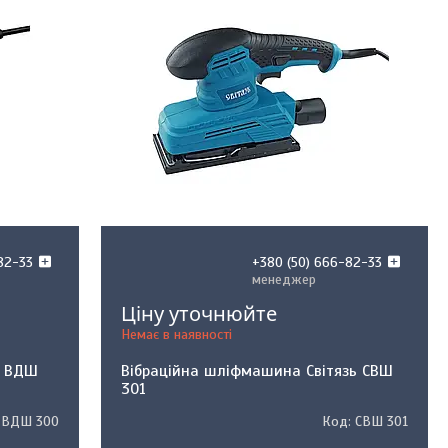
82-33
+380 (50) 666-82-33
менеджер
Ціну уточнюйте
Немає в наявності
ь ВДШ
Вібраційна шліфмашина Світязь СВШ
301
ВДШ 300
СВШ 301