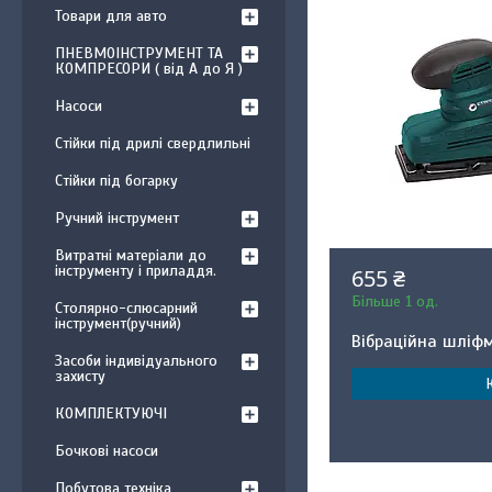
Товари для авто
ПНЕВМОІНСТРУМЕНТ ТА
КОМПРЕСОРИ ( від А до Я )
Насоси
Стійки під дрилі свердлильні
Стійки під богарку
Ручний інструмент
Витратні матеріали до
інструменту і приладдя.
655 ₴
Більше 1 од.
Столярно-слюсарний
інструмент(ручний)
Вібраційна шліф
Засоби індивідуального
захисту
КОМПЛЕКТУЮЧІ
Бочкові насоси
Побутова техніка