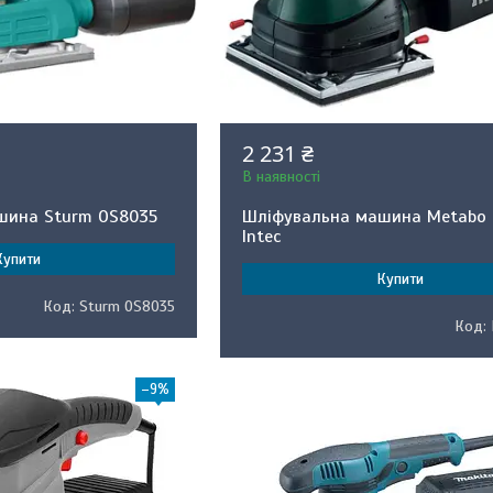
2 231 ₴
В наявності
шина Sturm OS8035
Шліфувальна машина Metabo 
Intec
Купити
Купити
Sturm OS8035
–9%