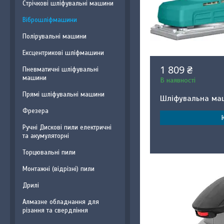
Стрічкові шліфувальні машини
Віброшліфмашини
Полірувальні машини
Ексцентрикові шліфмашини
1 809 ₴
Пневматичні шліфувальні
машини
В наявності
Прямі шліфувальні машини
Шліфувальна ма
Фрезера
Ручні Дискові пили електричні
та акумуляторні
Торцювальні пили
Монтажні (відрізні) пили
Дрилі
Алмазне обладнання для
різання та свердління