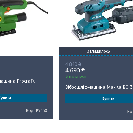
Залишилось
4 840 ₴
4 690 ₴
В наявності
машина Procraft
Віброшліфмашина Makita BO 3
Купити
Купити
PV450