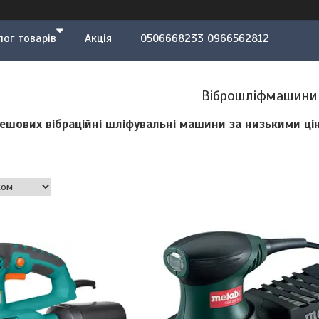
лог товарів
Акція
0506668233 0966562812
Віброшліфмашини
ешових вібраційні шліфувальні машини за низькими ці