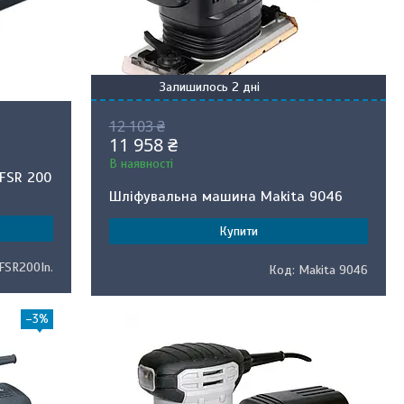
Залишилось 2 дні
12 103 ₴
11 958 ₴
В наявності
FSR 200
Шліфувальна машина Makita 9046
Купити
FSR200In.
Makita 9046
–3%