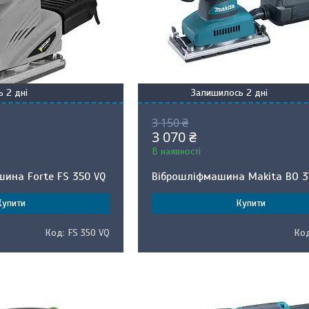
 2 дні
Залишилось 2 дні
3 150 ₴
3 070 ₴
В наявності
ина Forte FS 350 VQ
Віброшліфмашина Makita BO 3
Купити
Купити
FS 350 VQ