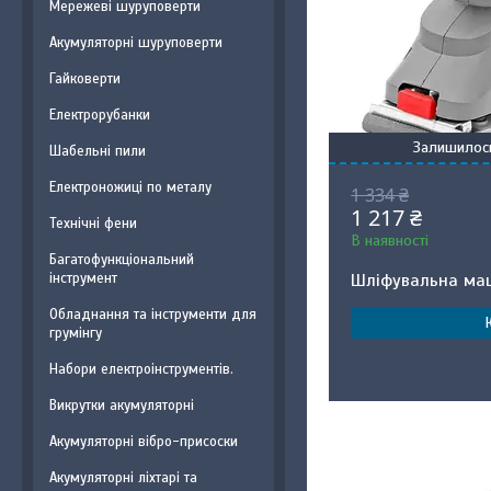
Мережеві шуруповерти
Акумуляторні шуруповерти
Гайковерти
Електрорубанки
Залишилось
Шабельні пили
Електроножиці по металу
1 334 ₴
1 217 ₴
Технічні фени
В наявності
Багатофункціональний
інструмент
Шліфувальна маш
Обладнання та інструменти для
грумінгу
Набори електроінструментів.
Викрутки акумуляторні
Акумуляторні вібро-присоски
Акумуляторні ліхтарі та