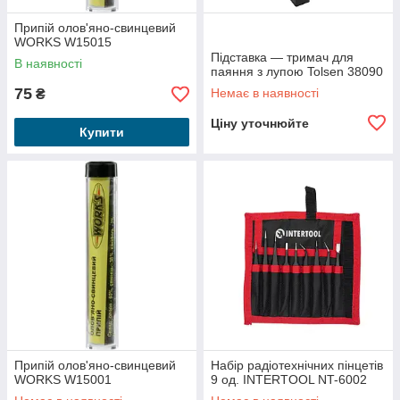
Припій олов'яно-свинцевий
WORKS W15015
Підставка — тримач для
В наявності
паяння з лупою Tolsen 38090
75
Немає в наявності
₴
Ціну уточнюйте
Купити
Припій олов'яно-свинцевий
Набір радіотехнічних пінцетів
WORKS W15001
9 од. INTERTOOL NT-6002