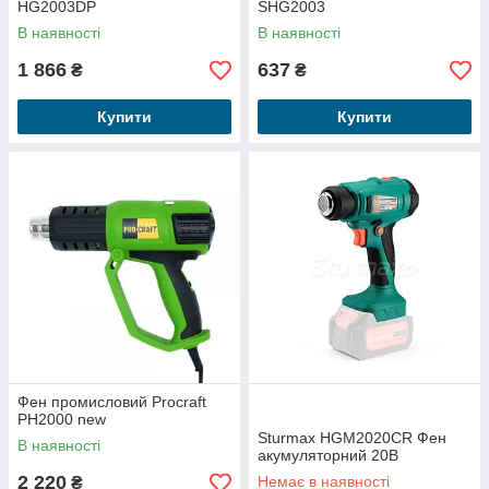
HG2003DP
SHG2003
В наявності
В наявності
1 866
637
₴
₴
Купити
Купити
Фен промисловий Procraft
PH2000 new
Sturmax HGM2020CR Фен
В наявності
акумуляторний 20В
2 220
Немає в наявності
₴