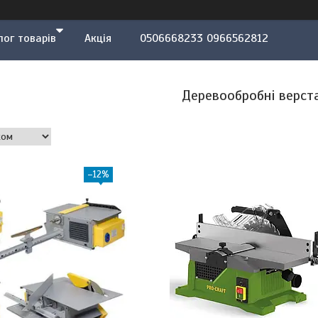
лог товарів
Акція
0506668233 0966562812
Деревообробні верст
–12%