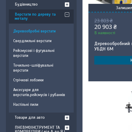
Будівництво
Залишил
Верстати по дереву та
металу
23 803 ₴
20 903 ₴
Деревообробні верстати
В наявності
Свердлильні верстати
Деревообробний 
УБДН 6М
Рейсмусові і фугувальні
верстати
Точильно-шліфувальні
верстати
Стрічкові лобзики
Аксесуари для
верстатів,рейсмусів і рубанків
Настільні пили
Товари для авто
ПНЕВМОІНСТРУМЕНТ ТА
КОМПРЕСОРИ ( від А до Я )