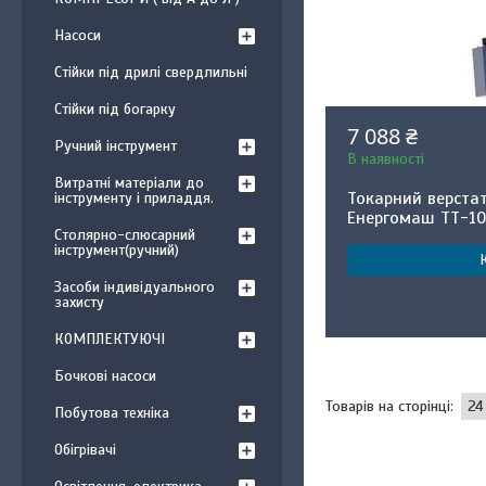
Насоси
Стійки під дрилі свердлильні
Стійки під богарку
7 088 ₴
Ручний інструмент
В наявності
Витратні матеріали до
Токарний верста
інструменту і приладдя.
Енергомаш ТТ-1
Столярно-слюсарний
інструмент(ручний)
Засоби індивідуального
захисту
КОМПЛЕКТУЮЧІ
Бочкові насоси
Побутова техніка
Обігрівачі