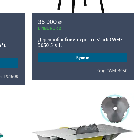
36 000 ₴
Більше 1 од.
Деревообробний верстат Stark CWM-
aft
3050 5 в 1.
Купити
CWM-3050
PC1600