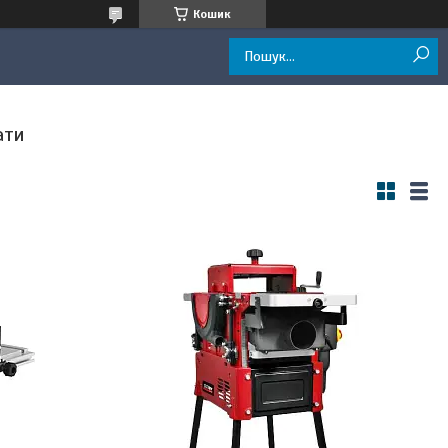
Кошик
ати