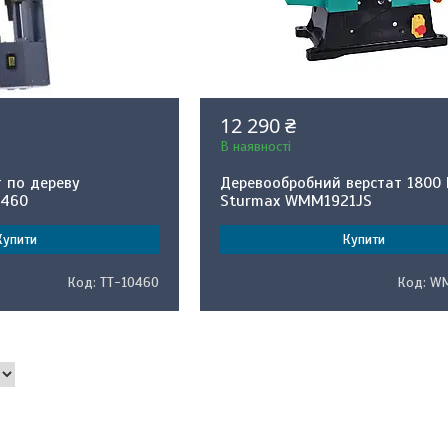
12 290 ₴
В наявності
т по дереву
Деревообробний верстат 1800 
0460
Sturmax WMM1921JS
Купити
Купити
ТТ-10460
WM