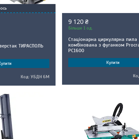
ось
9 120 ₴
Більше 1 од.
Стаціонарна циркулярна пила
комбінована з фуганком Procr
верстак ТИРАСПОЛЬ
PC1600
Купити
Купити
УБДН 6М