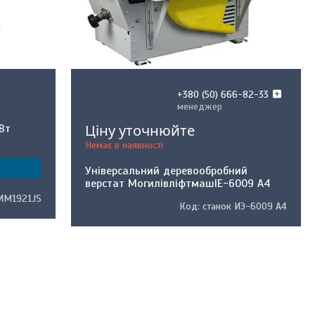
+380 (50) 666-82-33
менеджер
Ціну уточнюйте
Вт
Немає в наявності
Універсальний деревообробний
верстат МогилівліфтмашІЕ-6009 А4
M1921JS
станок ИЭ-6009 А4