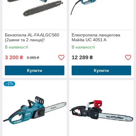
Бензопила AL-FA ALGCS60
Електропила ланцюгова
(2шини та 2 ланца)!
Makita UC 4051 A
В наявності
В наявності
3 200
12 289
₴
₴
3 365 ₴
Купити
Купити
–1%