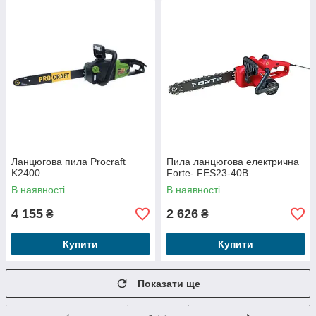
Ланцюгова пила Procraft
Пила ланцюгова електрична
K2400
Forte- FES23-40В
В наявності
В наявності
4 155
2 626
₴
₴
Купити
Купити
Показати ще