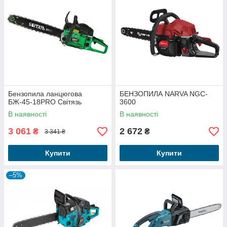
Бензопила ланцюгова
БЕНЗОПИЛА NARVA NGC-
БЖ-45-18PRO Світязь
3600
В наявності
В наявності
3 061
2 672
₴
₴
3 341 ₴
Купити
Купити
–5%