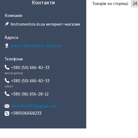
Контакти
Instrumentos.in.ua интернет-магазин
Івано-Франківськ, Україна
+380 (50) 666-82-33
менеджер
+380 (50) 666-82-33
viber
+380 (96) 656-28-12
olena050180@gmail.com
+380506668233