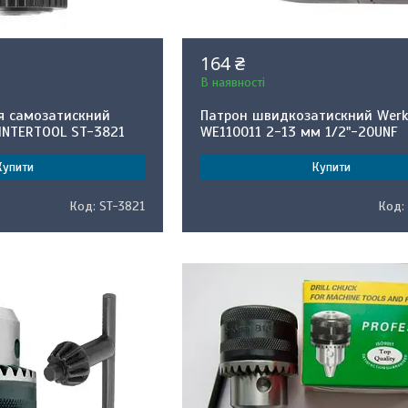
164 ₴
В наявності
я самозатискний
Патрон швидкозатискний Wer
 INTERTOOL ST-3821
WE110011 2-13 мм 1/2"-20UNF
Купити
Купити
ST-3821