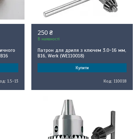
250 ₴
В наявності
ричного
Патрон для дриля з ключем 3.0-16 мм,
 B16
В16, Werk (WE110018)
Купити
1.5-13
110018