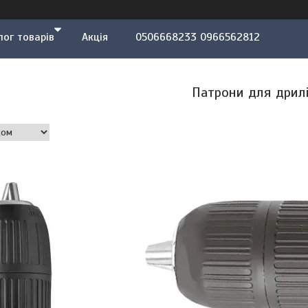
лог товарів
Акція
0506668233 0966562812
Патрони для дрил