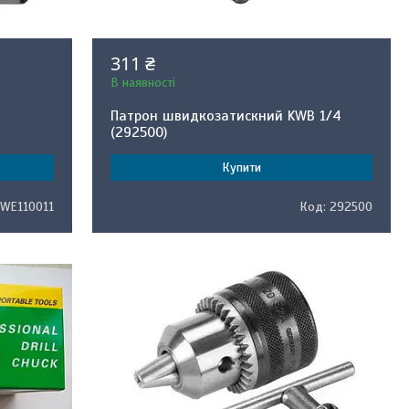
311 ₴
В наявності
k
Патрон швидкозатискний KWB 1/4
(292500)
Купити
WE110011
292500