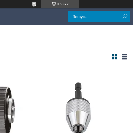
Кошик
і