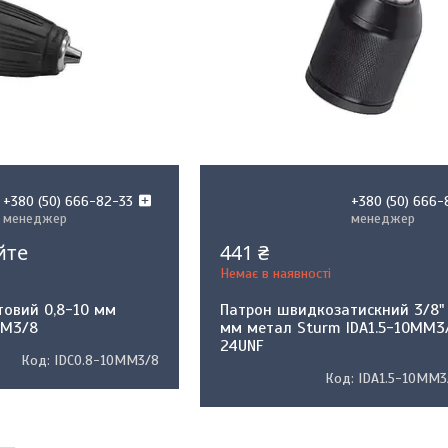
+380 (50) 666-82-33
+380 (50) 666-
менеджер
менеджер
йте
441 ₴
Немає в наявності
овий 0,8-10 мм
Патрон швидкозатискний 3/8" 
MM3/8
мм метал Sturm IDA1.5-10MM3
24UNF
IDC0.8-10MM3/8
IDA1.5-10MM3