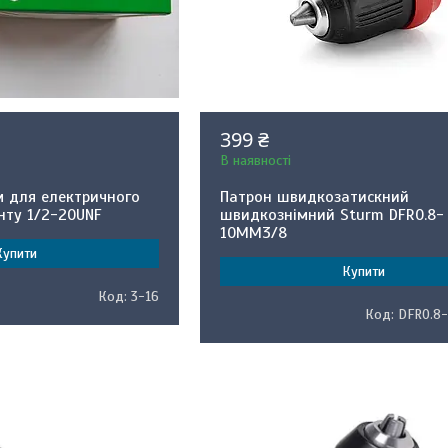
399 ₴
В наявності
м для електричного
Патрон швидкозатискний
нту 1/2-20UNF
швидкознімний Sturm DFR0.8-
10MM3/8
Купити
Купити
3-16
DFR0.8