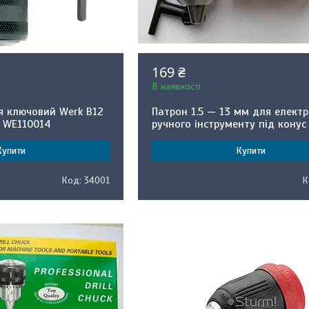
169 ₴
В наявності
я ключовий Werk В12
Патрон 1.5 — 13 мм для елект
) WE110014
ручного інструменту під конус
Купити
Купити
34001