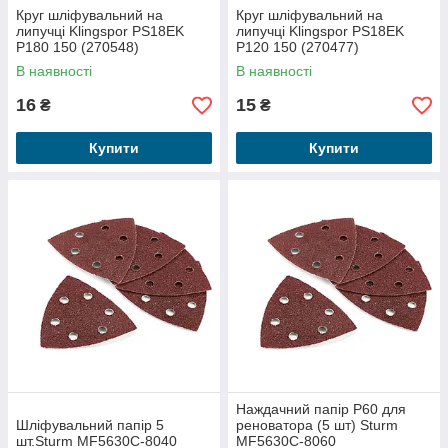
Круг шліфувальний на
Круг шліфувальний на
липучці Klingspor PS18EK
липучці Klingspor PS18EK
P180 150 (270548)
P120 150 (270477)
В наявності
В наявності
16
15
₴
₴
Купити
Купити
Наждачний папір P60 для
Шліфувальний папір 5
реноватора (5 шт) Sturm
шт.Sturm MF5630C-8040
MF5630C-8060