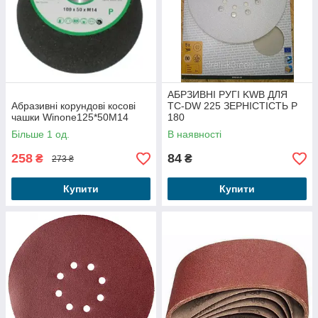
АБРЗИВНІ РУГІ KWB ДЛЯ
Абразивні корундові косові
TC-DW 225 ЗЕРНІСТІСТЬ P
чашки Winone125*50M14
180
Більше 1 од.
В наявності
258
84
₴
₴
273 ₴
Купити
Купити