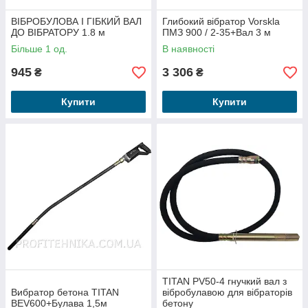
ВІБРОБУЛОВА І ГІБКИЙ ВАЛ
Глибокий вібратор Vorskla
ДО ВІБРАТОРУ 1.8 м
ПМЗ 900 / 2-35+Вал 3 м
Більше 1 од.
В наявності
945
3 306
₴
₴
Купити
Купити
TITAN PV50-4 гнучкий вал з
Вибратор бетона TITAN
вібробулавою для вібраторів
BEV600+Булава 1,5м
бетону