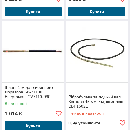
Купити
Купити
Шланг 1 м до глибинного
вібратора БВ-71100
Енергомаш CV7110-990
Вібробулава та гнучкий вал
Кентавр 45 ммх4м, комплект
В наявності
ВБР1502Е
1 614
Немає в наявності
₴
Ціну уточнюйте
Купити