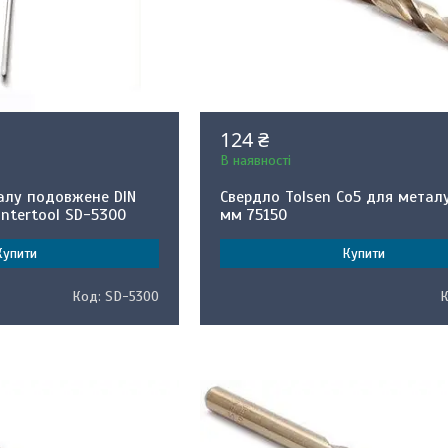
124 ₴
В наявності
алу подовжене DIN
Свердло Tolsen Со5 для металу
Intertool SD-5300
мм 75150
Купити
Купити
SD-5300