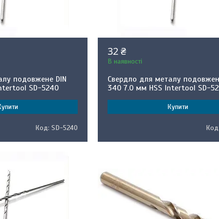
32 ₴
В наявності
алу подовжене DIN
Свердло для металу подовжен
ntertool SD-5240
340 7.0 мм HSS Intertool SD-5
Купити
Купити
SD-5240