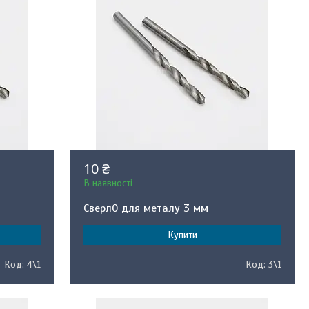
10 ₴
В наявності
Сверл0 для металу 3 мм
Купити
4\1
3\1