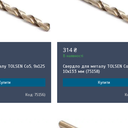
314 ₴
В наявності
лу TOLSEN Co5, 9x125
Свердло для металу TOLSEN Co
10x133 мм (75158)
Купити
Купити
75156)