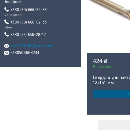
+380 (50) 666-82-33
менеджер
+380 (50) 666-82-33
viber
+380 (96) 656-28-12
olena050180@gmail.com
+380506668233
424 ₴
В наявності
Свердло для мета
12x151 мм