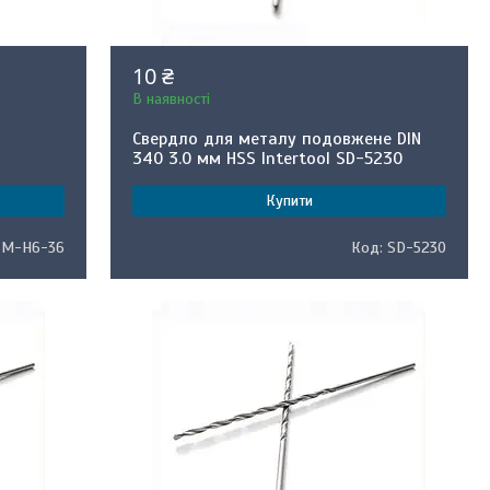
10 ₴
В наявності
Свердло для металу подовжене DIN
340 3.0 мм HSS Intertool SD-5230
Купити
5M-H6-36
SD-5230