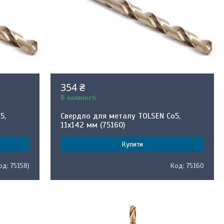
354 ₴
В наявності
5,
Свердло для металу TOLSEN Co5,
11x142 мм (75160)
Купити
75158)
75160