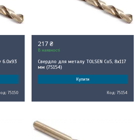
217 ₴
В наявності
 6.0х93
Свердло для металу TOLSEN Co5, 8x117
мм (75154)
Купити
75150
75154