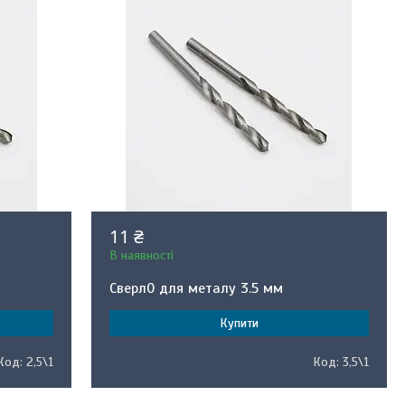
11 ₴
В наявності
Сверл0 для металу 3.5 мм
Купити
2,5\1
3,5\1