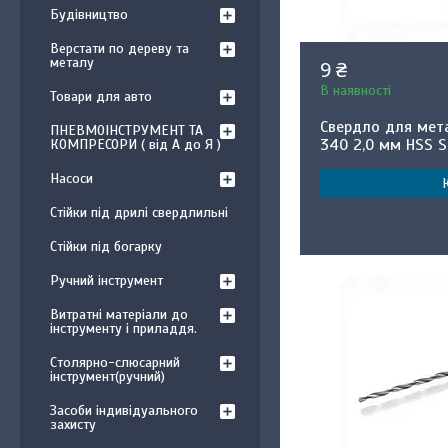
Будівництво
Верстати по дереву та
металу
9 ₴
В наявності
Товари для авто
Свердло для мет
ПНЕВМОІНСТРУМЕНТ ТА
340 2,0 мм HSS S
КОМПРЕСОРИ ( від А до Я )
Насоси
Стійки під дрилі свердлильні
Стійки під богарку
Ручний інструмент
Витратні матеріали до
інструменту і приладдя.
Столярно-слюсарний
інструмент(ручний)
Засоби індивідуального
захисту