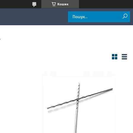
Кошик
у