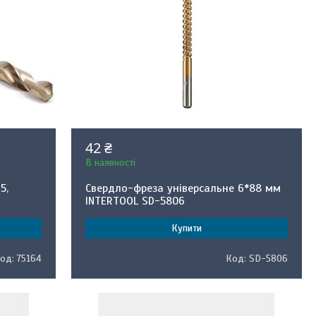
42 ₴
В наявності
5,
Свердло-фреза універсальне 6*88 мм
INTERTOOL SD-5806
Купити
75164
SD-5806