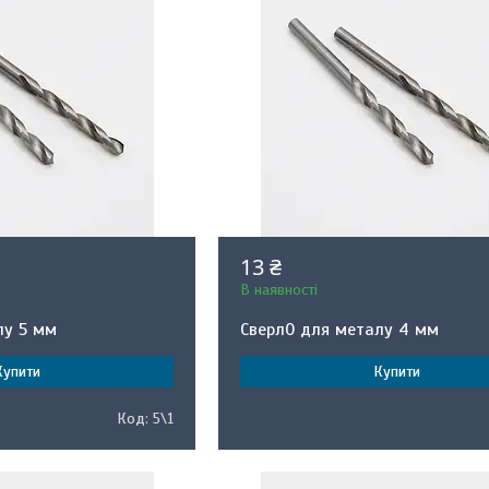
13 ₴
В наявності
лу 5 мм
Сверл0 для металу 4 мм
Купити
Купити
5\1