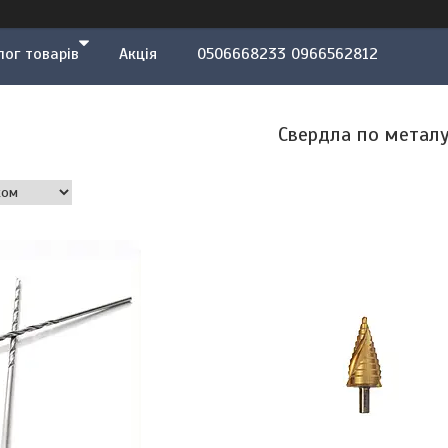
лог товарів
Акція
0506668233 0966562812
Свердла по метал