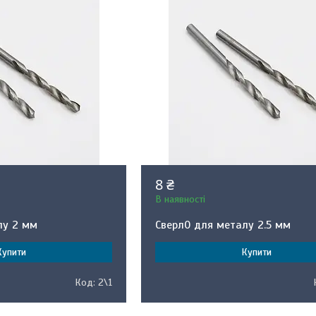
8 ₴
В наявності
лу 2 мм
Сверл0 для металу 2.5 мм
Купити
Купити
2\1