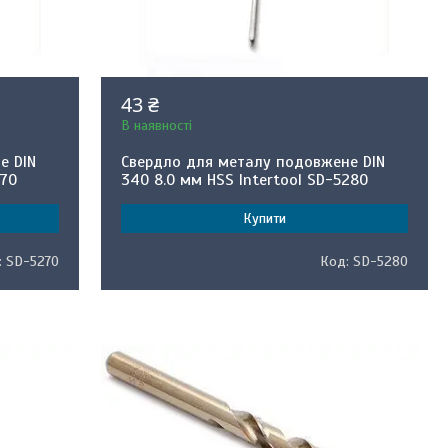
43 ₴
В наявності
е DIN
Свердло для металу подовжене DIN
270
340 8.0 мм HSS Intertool SD-5280
Купити
SD-5270
SD-5280