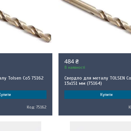
484 ₴
В наявності
лу Tolsen Со5 75162
Свердло для металу TOLSEN Co
13x151 мм (75164)
Купити
Купити
75162