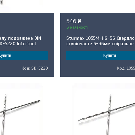
546 ₴
В наявності
алу подовжене DIN
Sturmax 1055M-H6-36 Свердло
D-5220 Intertool
ступінчасте 6-36мм спіральне
Купити
Купити
SD-5220
105