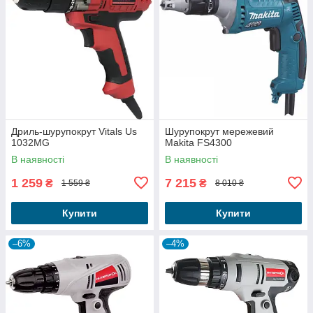
Дриль-шурупокрут Vitals Us
Шурупокрут мережевий
1032MG
Makita FS4300
В наявності
В наявності
1 259
7 215
₴
₴
1 559 ₴
8 010 ₴
Купити
Купити
–6%
–4%