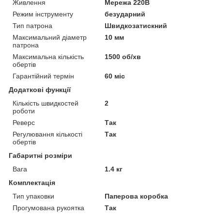
Живлення
Мережа 220В
Режим інструменту
безударний
Тип патрона
Швидкозатискний
Максимальний діаметр
10 мм
патрона
Максимальна кількість
1500 об/хв
обертів
Гарантійний термін
60 міс
Додаткові функції
Кількість швидкостей
2
роботи
Реверс
Так
Регулювання кількості
Так
обертів
Габаритні розміри
Вага
1.4 кг
Комплектація
Тип упаковки
Паперова коробка
Прогумована рукоятка
Так