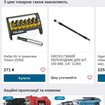
З цим товаром також замовляють
Набір біт із тримачем
GROSS ГІБКИЙ
Адап
Tolsen 20365
ПЕРЕХОДНИК ДЛЯ БІТ,
обме
190 ММ, 1/4" 11369
мм),
(271
271
225
₴
Ціну уточнюйте
Купити
Акційні пропозиції та новинки
–19%
–10%