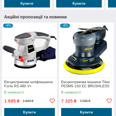
Купити
Купити
Акційні пропозиції та новинки
–8%
–8%
Ексцентрикова шліфмашина
Ексцентрикова машина Titan
Forte RS 480 V+
PESM5-150 EC BRUSHLESS
В наявності
В наявності
1 695
7 325
₴
₴
1 849 ₴
7 935 ₴
Купити
Купити