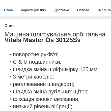
Опис
Характеристики
Доставка
Оплата
Умови п
Опис
Машина шліфувальна орбітальна
Vitals Master Os 30125Sv
поворотне руків'я;
C & U подшипники;
швидка зміна шліфшкірку 125 мм;
3 метри кабелю;
регулювання швидкості;
швидка зміна вугільних щіток;
фіксація кнопки вмикання;
низький рівень вібрації;