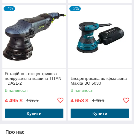
–4%
–3%
Ротаційно - ексцентрикова
полірувальна машина TITAN
Ексцентрикова шліфмашина
TDA21-2
Makita BO 5030
В наявності
В наявності
4 495
4 653
₴
₴
4 685 ₴
4 788 ₴
Купити
Купити
Про нас