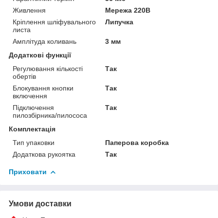
Живлення
Мережа 220В
Кріплення шліфувального
Липучка
листа
Амплітуда коливань
3 мм
Додаткові функції
Регулювання кількості
Так
обертів
Блокування кнопки
Так
включення
Підключення
Так
пилозбірника/пилососа
Комплектація
Тип упаковки
Паперова коробка
Додаткова рукоятка
Так
Приховати
Умови доставки