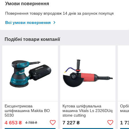
Умови повернення
Повернення товару впродовж 14 днів за рахунок покупця
Всі умови повернення
Подібні товари компанії
Ексцентрикова
Кутова шліфувальна
Орбі
шліфмашина Makita BO
машина Vitals Ls 2326DUq
маши
5030
stone cutting
4 653
7 227
1 7
₴
₴
4 788 ₴