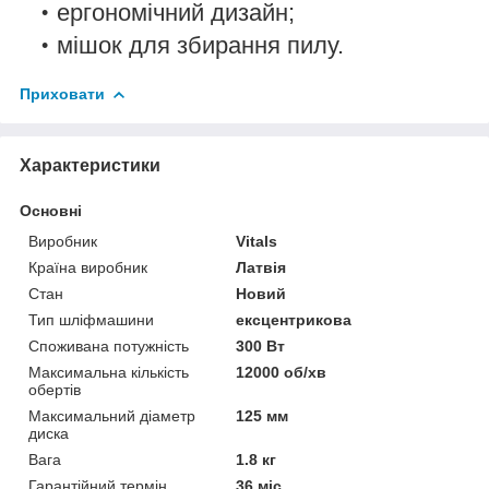
ергономічний дизайн;
мішок для збирання пилу.
Приховати
Характеристики
Основні
Виробник
Vitals
Країна виробник
Латвія
Стан
Новий
Тип шліфмашини
ексцентрикова
Споживана потужність
300 Вт
Максимальна кількість
12000 об/хв
обертів
Максимальний діаметр
125 мм
диска
Вага
1.8 кг
Гарантійний термін
36 міс