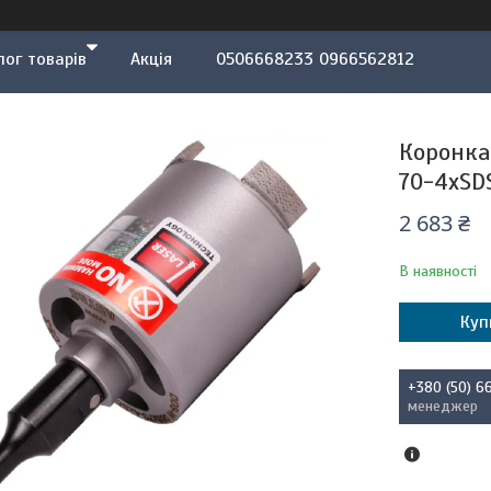
лог товарів
Акція
0506668233 0966562812
Коронка
70-4xSDS
2 683 ₴
В наявності
Куп
+380 (50) 6
менеджер