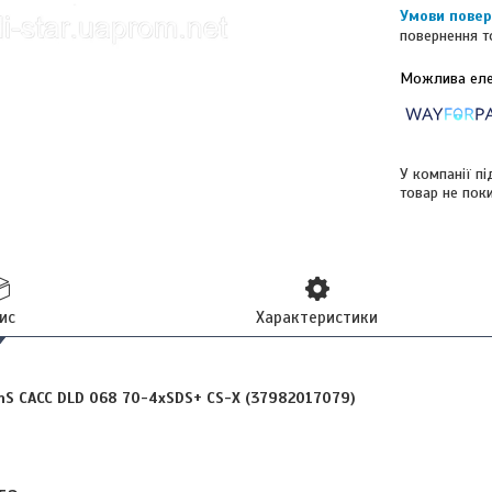
повернення т
У компанії п
товар не пок
ис
Характеристики
nS САСС DLD 068 70-4xSDS+ CS-X (37982017079)