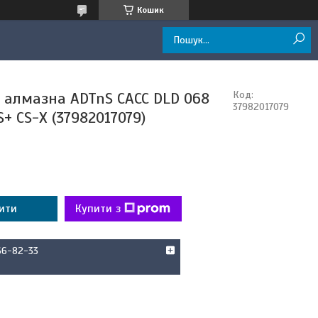
Кошик
 алмазна ADTnS САСС DLD 068
Код:
37982017079
+ CS-X (37982017079)
ити
Купити з
66-82-33