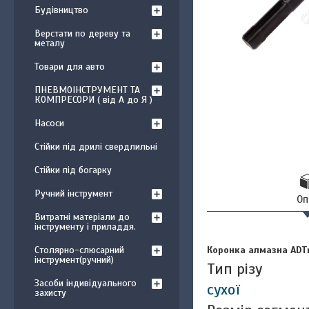
Будівництво
Верстати по дереву та
металу
Товари для авто
ПНЕВМОІНСТРУМЕНТ ТА
КОМПРЕСОРИ ( від А до Я )
Насоси
Стійки під дрилі свердлильні
Стійки під богарку
Ручний інструмент
Оп
Витратні матеріали до
інструменту і приладдя.
Коронка алмазна ADT
Столярно-слюсарний
інструмент(ручний)
Тип різу
Засоби індивідуального
сухої
захисту