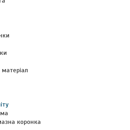
та
нки
нки
 матеріал
іту
ема
мазна коронка