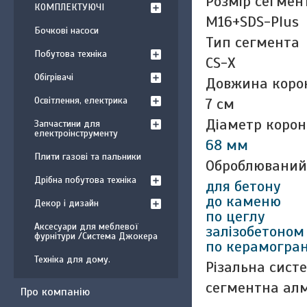
Розмір сегмен
КОМПЛЕКТУЮЧІ
М16+SDS-Plus
Бочкові насоси
Тип сегмента
Побутова техніка
CS-X
Обігрівачі
Довжина коро
7 см
Освітлення, електрика
Діаметр коро
Запчастини для
електроінструменту
68 мм
Плити газові та пальники
Оброблюваний
Дрібна побутова техніка
для бетону
до каменю
Декор і дизайн
по цеглу
Аксесуари для меблевої
залізобетоном
фурнітури /Система Джокера
по керамогран
Техніка для дому.
Різальна сист
сегментна ал
Про компанію