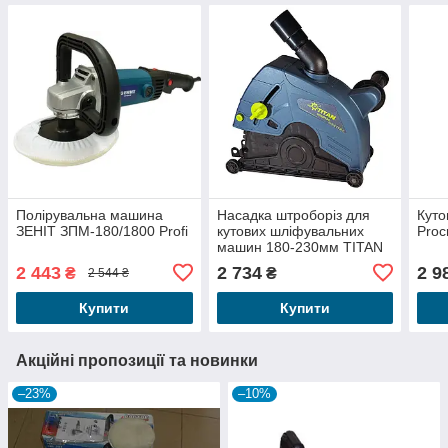
Полірувальна машина
Насадка штроборіз для
Кут
ЗЕНІТ ЗПМ-180/1800 Profi
кутових шліфувальних
Proc
машин 180-230мм TITAN
USSN104
2 443
2 734
2 9
₴
₴
2 544 ₴
Купити
Купити
Акційні пропозиції та новинки
–23%
–10%