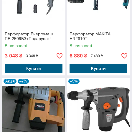
Перфоратор Енергомаш
Перфоратор MAKITA
ПЕ-2509БЗ+Подарунок!
HR2610T
В наявності
В наявності
3 048
6 880
₴
₴
3 348 ₴
7 480 ₴
Купити
Купити
Акція
–7%
–5%