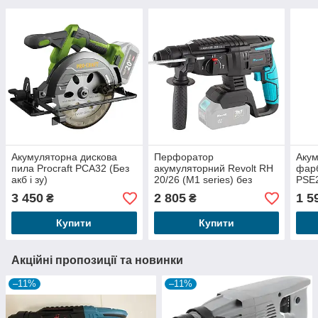
Акумуляторна дискова
Перфоратор
Аку
пила Procraft PCA32 (Без
акумуляторний Revolt RH
фарб
акб і зу)
20/26 (M1 series) без
PSE2
акумуляторів
3 450
2 805
1 5
₴
₴
Купити
Купити
Акційні пропозиції та новинки
–11%
–11%