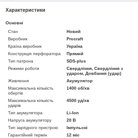
Характеристики
Основні
Стан
Новий
Виробник
Procraft
Країна виробник
Україна
Конструкція перфоратора
Прямий
Тип патрона
SDS-plus
Режими роботи
Свердління, Свердління з
ударом, Довбання (удар)
Живлення
Акумулятор
Максимальна кількість
1400 об/хв
обертів
Максимальна кількість
4500 уд/хв
ударів
Тип акумулятора
Li-Ion
Напруга акумулятору
20 В
Тип зарядного пристрою
Імпульсні
Гарантійний термін
12 міс