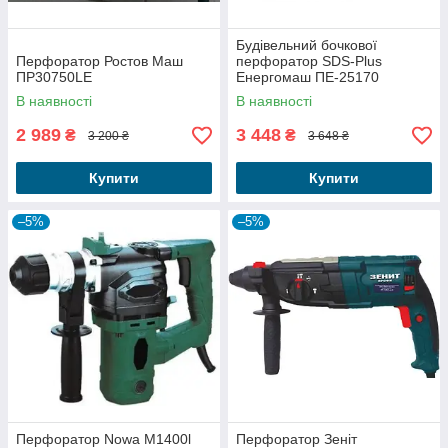
Будівельний бочкової
Перфоратор Ростов Маш
перфоратор SDS-Plus
ПР30750LE
Енергомаш ПЕ-25170
В наявності
В наявності
2 989
3 448
₴
₴
3 200 ₴
3 648 ₴
Купити
Купити
–5%
–5%
Перфоратор Nowa М1400l
Перфоратор Зеніт