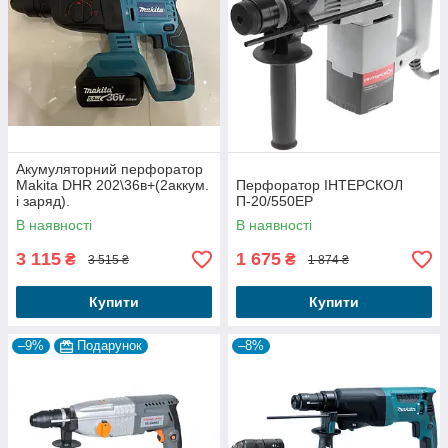
Акумуляторний перфоратор
Makita DHR 202\36в+(2аккум.
Перфоратор ІНТЕРСКОЛ
і заряд).
П-20/550ЕР
В наявності
В наявності
3 115
1 675
₴
₴
3 515 ₴
1 874 ₴
Купити
Купити
–9%
Подарунок
–8%