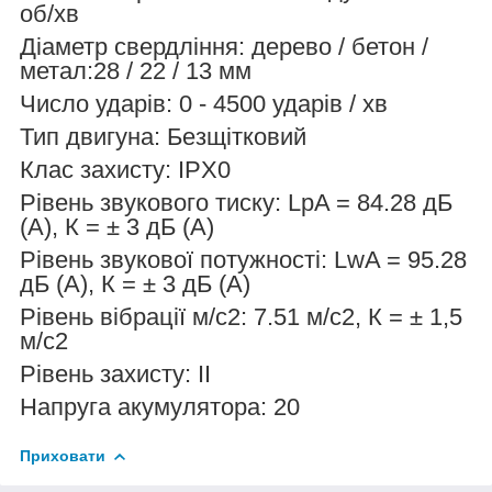
об/хв
Діаметр свердління: дерево / бетон /
метал:28 / 22 / 13 мм
Число ударів: 0 - 4500 ударів / хв
Тип двигуна: Безщітковий
Клас захисту: IPX0
Рівень звукового тиску: LpA = 84.28 дБ
(А), К = ± 3 дБ (А)
Рівень звукової потужності: LwA = 95.28
дБ (А), К = ± 3 дБ (А)
Рівень вібрації м/с2: 7.51 м/с2, К = ± 1,5
м/с2
Рівень захисту: II
Напруга акумулятора: 20
Приховати