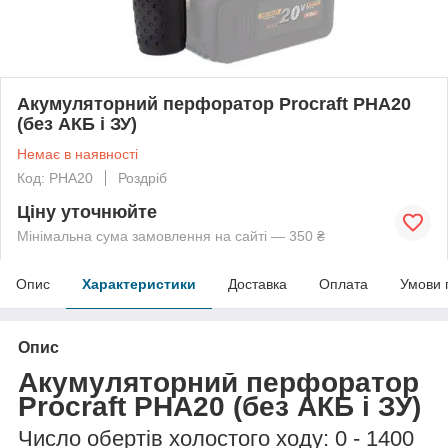
Акумуляторний перфоратор Procraft PHA20
(без АКБ і ЗУ)
Немає в наявності
Код: PHA20
Роздріб
Ціну уточнюйте
Мінімальна сума замовлення на сайті — 350 ₴
Опис
Характеристики
Доставка
Оплата
Умови 
Опис
Акумуляторний перфоратор
Procraft PHA20
(без АКБ і ЗУ)
Число обертів холостого ходу: 0 - 1400