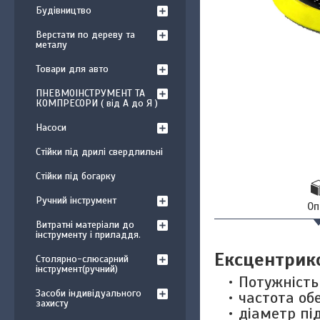
Будівництво
Верстати по дереву та
металу
Товари для авто
ПНЕВМОІНСТРУМЕНТ ТА
КОМПРЕСОРИ ( від А до Я )
Насоси
Стійки під дрилі свердлильні
Стійки під богарку
Ручний інструмент
Оп
Витратні матеріали до
інструменту і приладдя.
Ексцентрик
Столярно-слюсарний
інструмент(ручний)
Потужність
Засоби індивідуального
частота об
захисту
діаметр пі