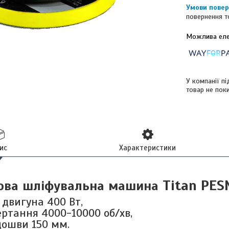
повернення т
У компанії п
товар не пок
ис
Характеристики
Titan PES
ова шліфувальна машина
 двигуна 400 Вт,
ертання 4000-10000 об/хв,
дошви 150 мм.