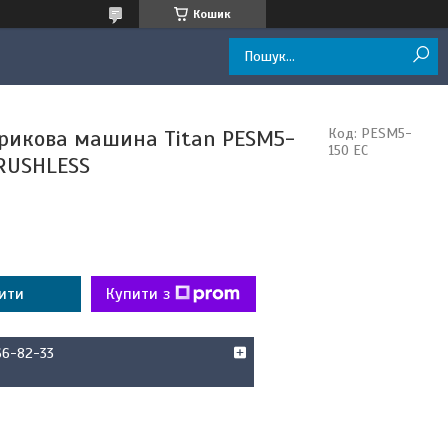
Кошик
рикова машина Titan PESM5-
Код:
PESM5-
150 EC
BRUSHLESS
ити
Купити з
66-82-33