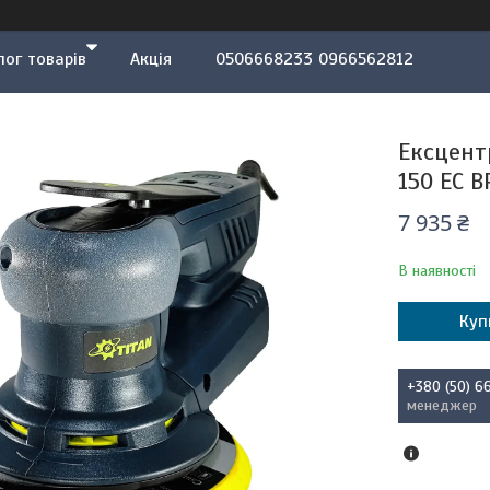
лог товарів
Акція
0506668233 0966562812
Ексцент
150 EC 
7 935 ₴
В наявності
Куп
+380 (50) 6
менеджер