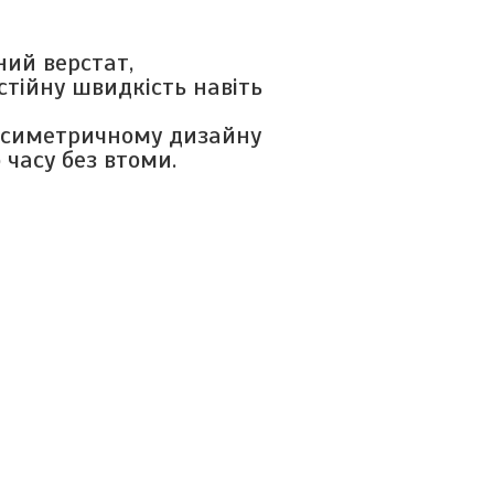
ий верстат,
тійну швидкість навіть
у симетричному дизайну
часу без втоми.