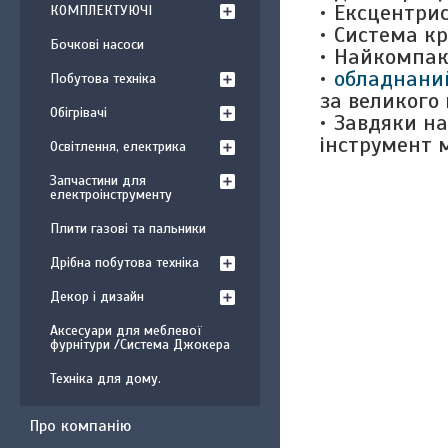
Ексцентрисе
КОМПЛЕКТУЮЧІ
Система кр
Бочкові насоси
Найкомпакт
обладнани
Побутова техніка
за великого
Обігрівачі
Завдяки на
інструмент 
Освітлення, електрика
Запчастини для
електроінструменту
Плити газові та пальники
Дрібна побутова техніка
Декор і дизайн
Аксесуари для меблевої
фурнітури /Система Джокера
Техніка для дому.
Про компанію