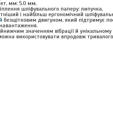
т, мм: 5.0 мм,
іплення шліфувального паперу: липучка,
ніший і найбільш ергономічний шліфувальн
й
безщітковим двигуном, який підтримує пос
 навантаження.
йнижчим значенням вібрації й унікальном
можна використовувати впродовж тривалого 