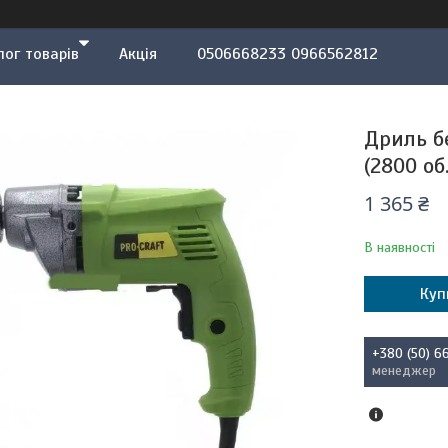
лог товарів
Акція
0506668233 0966562812
Дриль б
(2800 об.
1 365 ₴
В наявності
Куп
+380 (50) 6
менеджер