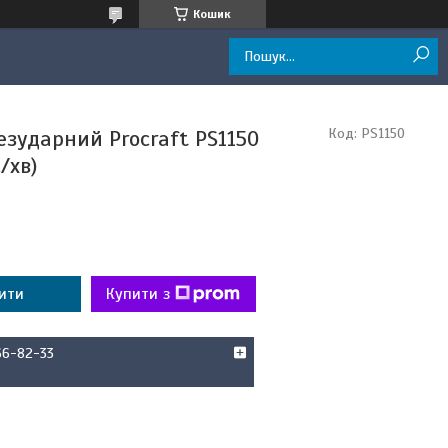
Кошик
езударний Procraft PS1150
Код:
PS1150
/хв)
ити
Купити з
66-82-33