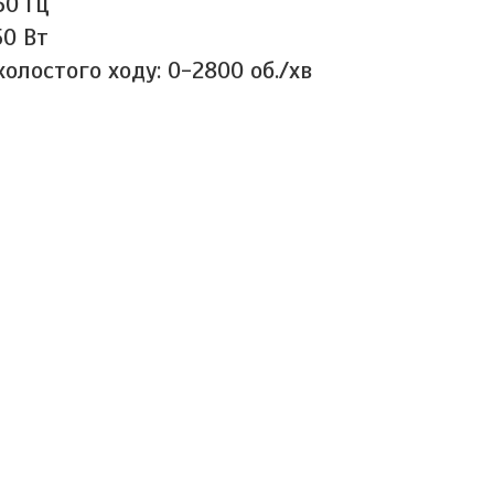
50 Гц
50 Вт
холостого ходу: 0-2800 об./хв