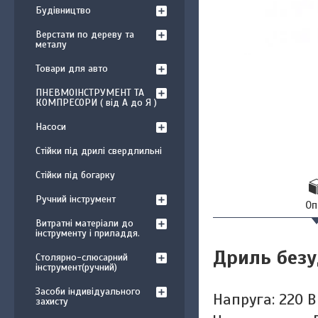
Будівництво
Верстати по дереву та
металу
Товари для авто
ПНЕВМОІНСТРУМЕНТ ТА
КОМПРЕСОРИ ( від А до Я )
Насоси
Стійки під дрилі свердлильні
Стійки під богарку
Ручний інструмент
Оп
Витратні матеріали до
інструменту і приладдя.
Дриль безу
Столярно-слюсарний
інструмент(ручний)
Засоби індивідуального
Напруга: 220 В
захисту