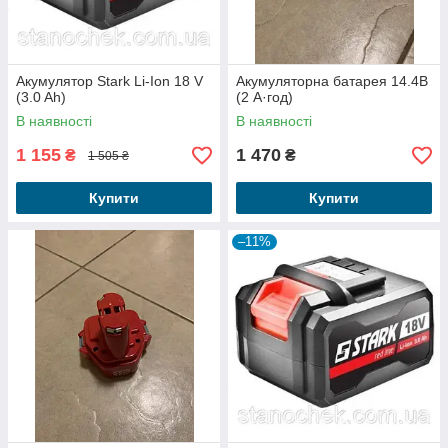
Акумулятор Stark Li-Ion 18 V
Акумуляторна батарея 14.4В
(3.0 Ah)
(2 А·год)
В наявності
В наявності
1 155
1 470
₴
₴
1 505 ₴
Купити
Купити
–11%