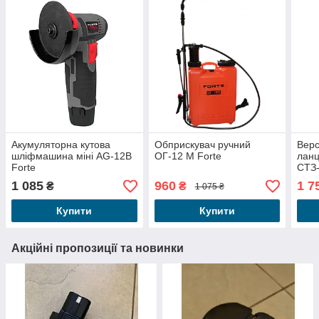
Акумуляторна кутова
Обприскувач ручний
Верс
шліфмашина міні AG-12B
ОГ-12 М Forte
ланц
Forte
СТЗ
1 085
960
1 7
₴
₴
1 075 ₴
Купити
Купити
Акційні пропозиції та новинки