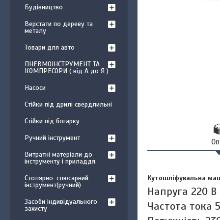
Будівництво
Верстати по дереву та
металу
Товари для авто
ПНЕВМОІНСТРУМЕНТ ТА
КОМПРЕСОРИ ( від А до Я )
Насоси
Стійки під дрилі свердлильні
Стійки під богарку
Ручний інструмент
Оп
Витратні матеріали до
інструменту і приладдя.
Кутошліфувальна маш
Столярно-слюсарний
інструмент(ручний)
Напруга 220 В
Засоби індивідуального
Частота тока 5
захисту