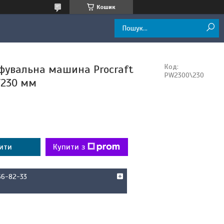
Кошик
фувальна машина Procraft
Код:
PW2300\230
/230 мм
ити
Купити з
66-82-33