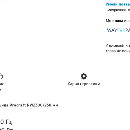
повернення т
У компанії п
товар не пок
ис
Характеристики
ина Procraft PW2300/230 мм
0 Гц