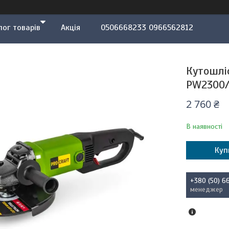
лог товарів
Акція
0506668233 0966562812
Кутошлі
PW2300
2 760 ₴
В наявності
Куп
+380 (50) 6
менеджер