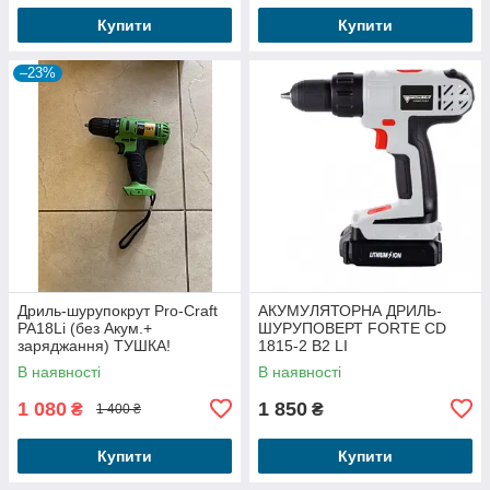
Купити
Купити
–23%
Дриль-шурупокрут Pro-Craft
АКУМУЛЯТОРНА ДРИЛЬ-
PA18Li (без Акум.+
ШУРУПОВЕРТ FORTE CD
заряджання) ТУШКА!
1815-2 B2 LI
В наявності
В наявності
1 080
1 850
₴
₴
1 400 ₴
Купити
Купити