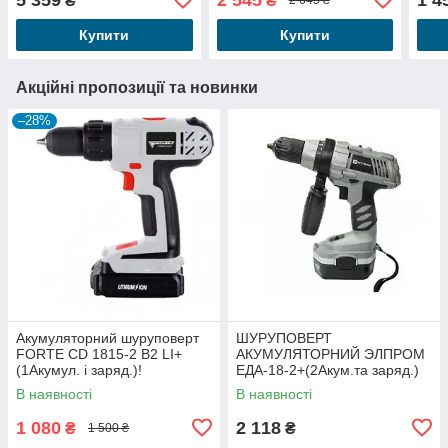
₴
₴
2 645 ₴
пристрій)
Купити
Купити
Акційні пропозиції та новинки
–28%
Акумуляторний шуруповерт
ШУРУПОВЕРТ
FORTE CD 1815-2 B2 LI+
АКУМУЛЯТОРНИЙ ЭЛПРОМ
(1Акумул. і заряд.)!
ЕДА-18-2+(2Акум.та заряд.)
В наявності
В наявності
1 080
2 118
₴
₴
1 500 ₴