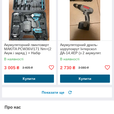
Акумуляторний гвинтоверт
Акумуляторний дриль-
MAKITA PCW36V/171 Nm+(2
шурупокрут Інтерскол
Акум.і заряд.) + Набір
ДА-14,4ЕР (з 2 акумулят.
інструментів!
+зар)
В наявності
В наявності
3 005
2 730
₴
₴
3 405 ₴
3 080 ₴
Купити
Купити
Показати ще
Про нас