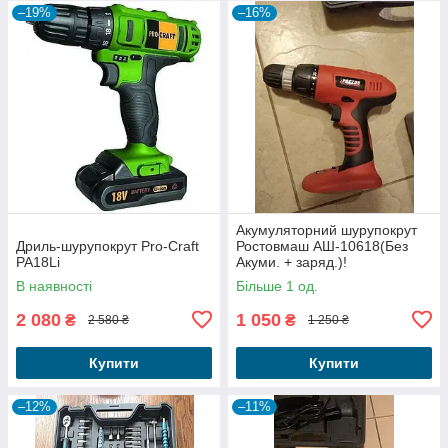
–19%
–16%
Акумуляторний шурупокрут
Дриль-шурупокрут Pro-Craft
Ростовмаш АШ-10618(Без
PA18Li
Акуми. + заряд.)!
В наявності
Більше 1 од.
2 080
1 050
₴
₴
2 580 ₴
1 250 ₴
Купити
Купити
–12%
–11%