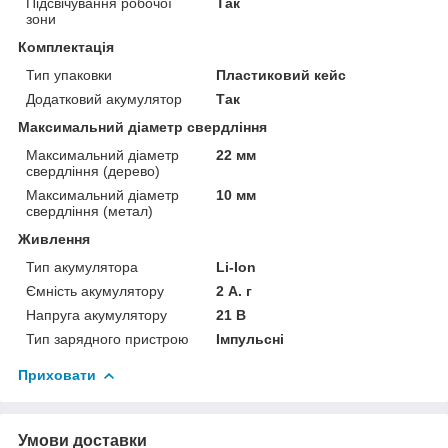
Підсвічування робочої
Так
зони
Комплектація
Тип упаковки
Пластиковий кейс
Додатковий акумулятор
Так
Максимальний діаметр свердління
Максимальний діаметр
22 мм
свердління (дерево)
Максимальний діаметр
10 мм
свердління (метал)
Живлення
Тип акумулятора
Li-Ion
Ємність акумулятору
2 А. г
Напруга акумулятору
21 В
Тип зарядного пристрою
Імпульсні
Приховати
Умови доставки