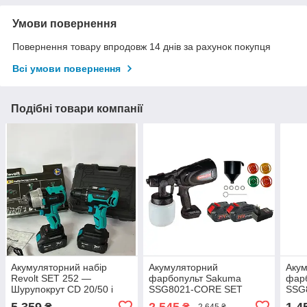
Умови повернення
Повернення товару впродовж 14 днів за рахунок покупця
Всі умови повернення
Подібні товари компанії
Акумуляторний набір
Акумуляторний
Аку
Revolt SET 252 —
фарбопульт Sakuma
фар
Шурупокрут CD 20/50 і
SSG8021-CORE SET
SSG8
Гайковерт TW 20/350
(2×2.0 А·год, зарядний
і за
5 359
2 545
1 4