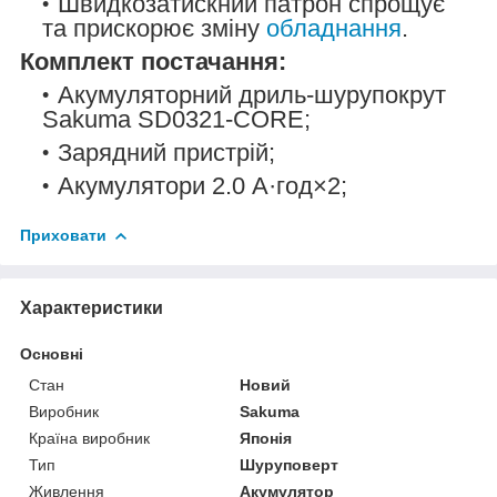
Швидкозатискний патрон спрощує
та прискорює зміну
обладнання
.
Комплект постачання:
Акумуляторний дриль-шурупокрут
Sakuma SD0321-CORE;
Зарядний пристрій;
Акумулятори 2.0 А·год×2;
Приховати
Характеристики
Основні
Стан
Новий
Виробник
Sakuma
Країна виробник
Японія
Тип
Шуруповерт
Живлення
Акумулятор