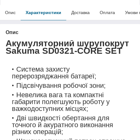
Опис
Характеристики
Доставка
Оплата
Умови 
Опис
Акумуляторний шурупокрут
Sakuma SD0321-CORE SET
Система захисту
перерозряджання батареї;
Підсвічування робочої зони;
Невелика вага та компактні
габарити полегшують роботу у
важкодоступних місцях;
Дві швидкості обертання для
точного й акуратного виконання
різних операцій;