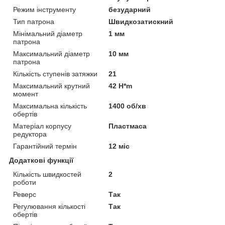
Режим інструменту
безударний
Тип патрона
Швидкозатискний
Мінімальний діаметр
1 мм
патрона
Максимальний діаметр
10 мм
патрона
Кількість ступенів затяжки
21
Максимальний крутний
42 H*m
момент
Максимальна кількість
1400 об/хв
обертів
Матеріал корпусу
Пластмаса
редуктора
Гарантійний термін
12 міс
Додаткові функції
Кількість швидкостей
2
роботи
Реверс
Так
Регулювання кількості
Так
обертів