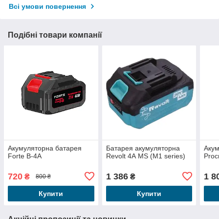
Всі умови повернення
Подібні товари компанії
Акумуляторна батарея
Батарея акумуляторна
Акум
Forte В-4А
Revolt 4А MS (M1 series)
Proc
720
1 386
1 8
₴
₴
800 ₴
Купити
Купити