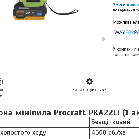
повернення т
У компанії п
товар не пок
ис
Характеристики
на мініпила Procraft PKA22Li (1 а
Безщітковий
 холостого ходу
4600 об./хв