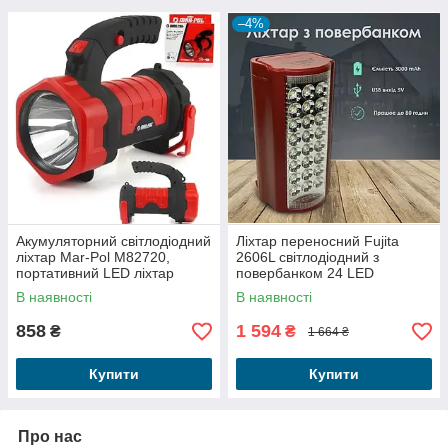
–4%
Акумуляторний світлодіодний
Ліхтар переносний Fujita
ліхтар Mar-Pol M82720,
2606L світлодіодний з
портативний LED ліхтар
повербанком 24 LED
В наявності
В наявності
858
1 594
₴
₴
1 664 ₴
Купити
Купити
Про нас