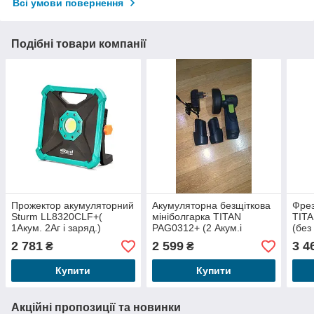
Всі умови повернення
Подібні товари компанії
Прожектор акумуляторний
Акумуляторна безщіткова
Фрез
Sturm LL8320CLF+(
мініболгарка TITAN
TIT
1Акум. 2Аг і заряд.)
PAG0312+ (2 Акум.і
(без
заряд.)!
заря
2 781
2 599
3 4
₴
₴
Купити
Купити
Акційні пропозиції та новинки