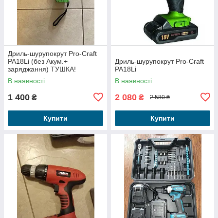
Дриль-шурупокрут Pro-Craft
PA18Li (без Акум.+
Дриль-шурупокрут Pro-Craft
заряджання) ТУШКА!
PA18Li
В наявності
В наявності
1 400
2 080
₴
₴
2 580 ₴
Купити
Купити