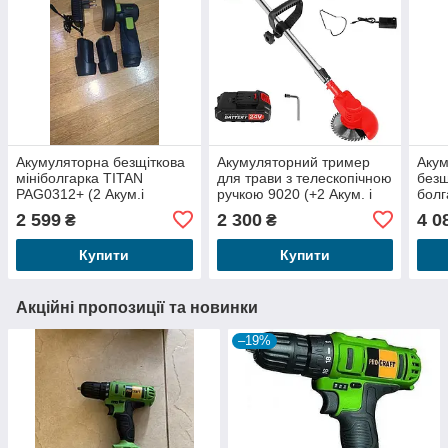
Акумуляторна безщіткова
Акумуляторний тример
Аку
мініболгарка TITAN
для трави з телескопічною
безщ
PAG0312+ (2 Акум.і
ручкою 9020 (+2 Акум. і
болг
заряд.)!
заряд.)
Mak
2 599
2 300
4 0
₴
₴
DHP4
А·го
Купити
Купити
Акційні пропозиції та новинки
–19%