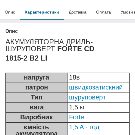
Опис
Характеристики
Доставка
Оплата
Умови 
Опис
АКУМУЛЯТОРНА ДРИЛЬ-
ШУРУПОВЕРТ
FORTE CD
1815-2 B2 LI
напруга
18в
патрон
швидкозатискний
Тип
шуруповерт
вага
1,5 кг
Виробник
Forte
ємність
1,5 A · год
акумулятора