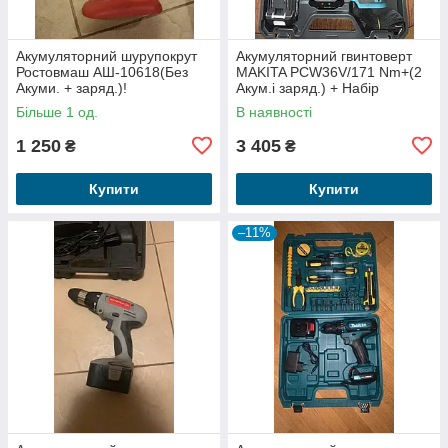
Акумуляторний шурупокрут
Акумуляторний гвинтоверт
Ростовмаш АШ-10618(Без
MAKITA PCW36V/171 Nm+(2
Акуми. + заряд.)!
Акум.і заряд.) + Набір
інструментів!
Більше 1 од.
В наявності
1 250
3 405
₴
₴
Купити
Купити
–11%