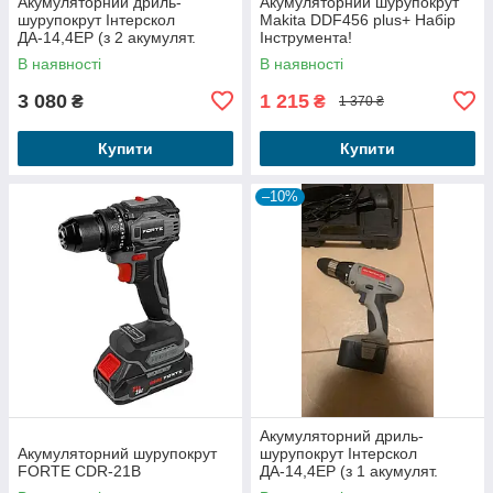
Акумуляторний дриль-
Акумуляторний шурупокрут
шурупокрут Інтерскол
Makita DDF456 plus+ Набір
ДА-14,4ЕР (з 2 акумулят.
Інструмента!
+зар)
В наявності
В наявності
3 080
1 215
₴
₴
1 370 ₴
Купити
Купити
–10%
Акумуляторний дриль-
Акумуляторний шурупокрут
шурупокрут Інтерскол
FORTE CDR-21B
ДА-14,4ЕР (з 1 акумулят.
+зар) ВПРАВО тільки крутить!