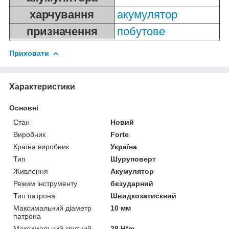
харчування
акумулятор
призначення
побутове
Приховати
Характеристики
Основні
Стан
Новий
Виробник
Forte
Країна виробник
Україна
Тип
Шуруповерт
Живлення
Акумулятор
Режим інструменту
безударний
Тип патрона
Швидкозатискний
Максимальний діаметр
10 мм
патрона
Максимальний крутний
28 H*m