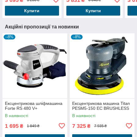
₴
₴
3 200 ₴
6 048 ₴
Купити
Купити
Акційні пропозиції та новинки
–8%
–8%
Ексцентрикова шліфмашина
Ексцентрикова машина Titan
Forte RS 480 V+
PESM5-150 EC BRUSHLESS
В наявності
В наявності
1 695
7 325
₴
₴
1 849 ₴
7 935 ₴