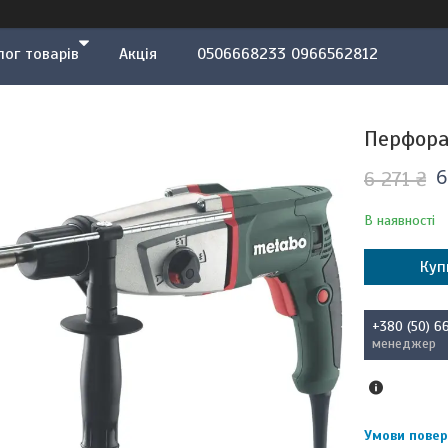
лог товарів
Акція
0506668233 0966562812
Перфора
6
6 271 ₴
В наявності
Куп
+380 (50) 6
менеджер