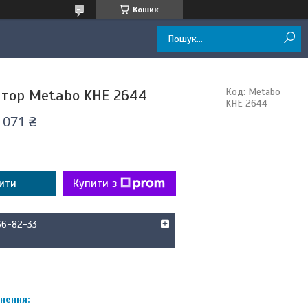
Кошик
тор Metabo KHE 2644
Код:
Metabo
KHE 2644
 071 ₴
ити
Купити з
66-82-33