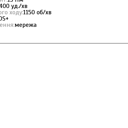
400 уд./хв
го ходу:
1150 об/хв
DS+
ення:
мережа