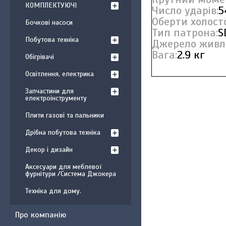
КОМПЛЕКТУЮЧІ
Число ударів:
5
Оберти холосто
Бочкові насоси
Тип патрона:
S
Побутова техніка
Джерело живл
Вага:
2.9 кг
Обігрівачі
Освітлення, електрика
Запчастини для
електроінструменту
Плити газові та пальники
Дрібна побутова техніка
Декор і дизайн
Аксесуари для меблевої
фурнітури /Система Джокера
Техніка для дому.
Про компанію