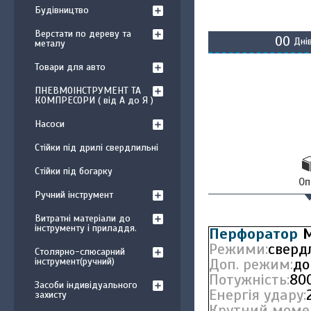
Будівництво
Верстати по дереву та
0
0
Дні
металу
Товари для авто
ПНЕВМОІНСТРУМЕНТ ТА
КОМПРЕСОРИ ( від А до Я )
Насоси
Стійки під дрилі свердлильні
Стійки під богарку
Оп
Ручний інструмент
Витратні матеріали до
інструменту і приладдя.
Перфоратор
Режими:
свердл
Столярно-слюсарний
Доп. режим:
до
інструмент(ручний)
Потужність:
80
Засоби індивідуального
Енергія удару:
захисту
Крутний моме