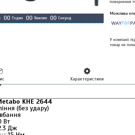
повернення т
0
0
0
0
0
0
в
Годин
Хвилин
Секунд
У компанії п
товар не пок
ис
Характеристики
Metabo KHE 2644
іння (без удару)
вбання
0 Вт
2.3 Дж
нт:
15 Нм