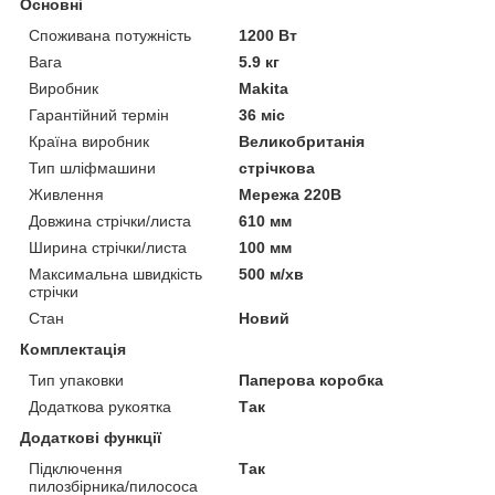
Основні
Споживана потужність
1200 Вт
Вага
5.9 кг
Виробник
Makita
Гарантійний термін
36 міс
Країна виробник
Великобританія
Тип шліфмашини
стрічкова
Живлення
Мережа 220В
Довжина стрічки/листа
610 мм
Ширина стрічки/листа
100 мм
Максимальна швидкість
500 м/хв
стрічки
Стан
Новий
Комплектація
Тип упаковки
Паперова коробка
Додаткова рукоятка
Так
Додаткові функції
Підключення
Так
пилозбірника/пилососа