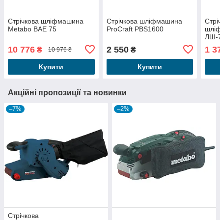
Стрічкова шліфмашина
Стрічкова шліфмашина
Стрі
Metabo BAE 75
ProCraft PBS1600
шлі
ЛШ-
10 776
2 550
1 3
₴
₴
10 976 ₴
Купити
Купити
Акційні пропозиції та новинки
–7%
–2%
Стрічкова