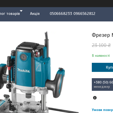
лог товарів
Акція
0506668233 0966562812
Фрезер 
23 100 ₴
В наявності
Куп
+380 (50) 6
менеджер