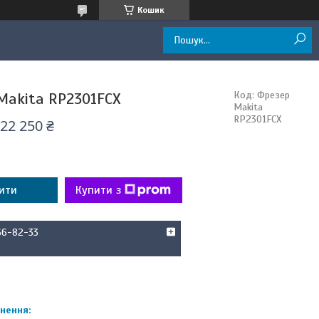
Кошик
Makita RP2301FCX
Код:
Фрезер
Makita
RP2301FCX
22 250 ₴
ити
Купити з
66-82-33