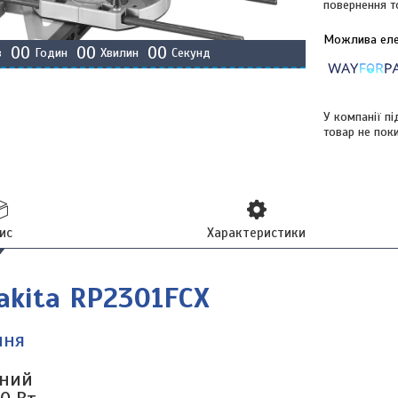
повернення т
0
0
0
0
0
0
в
Годин
Хвилин
Секунд
У компанії п
товар не пок
ис
Характеристики
akita RP2301FCX
ння
ьний