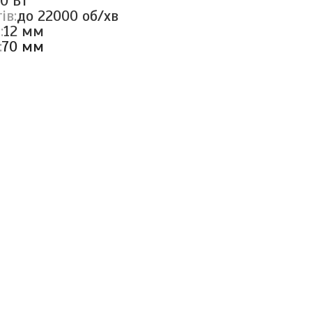
0 Вт
ів:
до 22000 об/хв
:
12 мм
:
70 мм