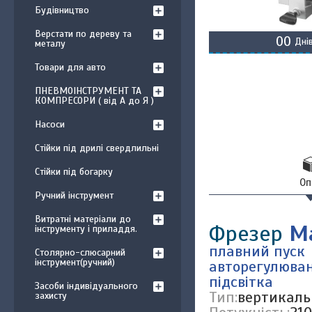
Будівництво
Верстати по дереву та
0
0
Дні
металу
Товари для авто
ПНЕВМОІНСТРУМЕНТ ТА
КОМПРЕСОРИ ( від А до Я )
Насоси
Стійки під дрилі свердлильні
Стійки під богарку
Оп
Ручний інструмент
Витратні матеріали до
Фрезер
M
інструменту і приладдя.
плавний пуск
Столярно-слюсарний
інструмент(ручний)
авторегулюва
підсвітка
Засоби індивідуального
Тип:
вертикал
захисту