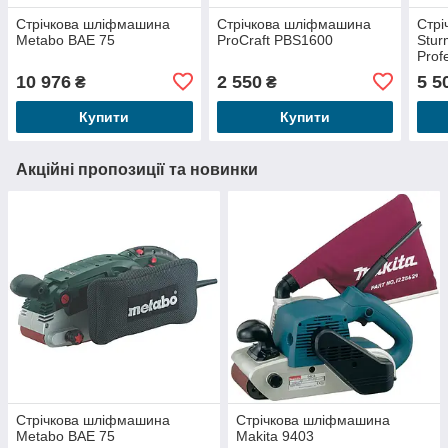
Стрічкова шліфмашина
Стрічкова шліфмашина
Стр
Metabo BAE 75
ProCraft PBS1600
Stu
Prof
10 976
2 550
5 5
₴
₴
Купити
Купити
Акційні пропозиції та новинки
Стрічкова шліфмашина
Стрічкова шліфмашина
Metabo BAE 75
Makita 9403