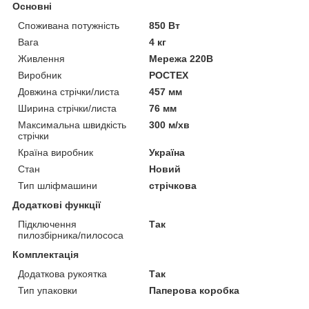
Основні
Споживана потужність
850 Вт
Вага
4 кг
Живлення
Мережа 220В
Виробник
РОСТЕХ
Довжина стрічки/листа
457 мм
Ширина стрічки/листа
76 мм
Максимальна швидкість
300 м/хв
стрічки
Країна виробник
Україна
Стан
Новий
Тип шліфмашини
стрічкова
Додаткові функції
Підключення
Так
пилозбірника/пилососа
Комплектація
Додаткова рукоятка
Так
Тип упаковки
Паперова коробка