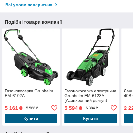
Всі умови повернення
Подібні товари компанії
Газонокосарка Grunhelm
Газонокосарка електрична
Лан
EM-6102A
Grunhelm EM-6123A
40B 
(Асинхронний двигун)
5 161
5 594
2 2
₴
₴
5 588 ₴
6 384 ₴
Купити
Купити