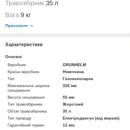
Травозбірник:
35 л
Вага:
9 кг
Приховати
Характеристики
Основні
Виробник
GRUNHELM
Країна виробник
Німеччина
Тип
Газонокосарка
Максимальна ширина
320 мм
скошування
Висота скошування
55 мм
Тип травозбірника
Жорсткий
Об'єм травозбірника
35 л
Тип приводу
Електродвигун (від мережі)
Гарантійний термін
12 міс