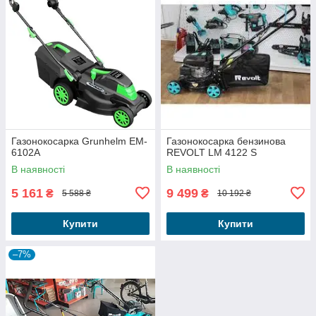
Газонокосарка Grunhelm EM-
Газонокосарка бензинова
6102A
REVOLT LM 4122 S
В наявності
В наявності
5 161
9 499
₴
₴
5 588 ₴
10 192 ₴
Купити
Купити
–7%