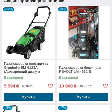
Акційні пропозиції та новинки
–12%
–9%
Газонокосарка електрична
Grunhelm EM-6123A
Газонокосарка бензинова
(Асинхронний двигун)
REVOLT LM 4632 S
В наявності
В наявності
5 594
13 900
₴
₴
6 384 ₴
15 287 ₴
Купити
Купити
–8%
–7%