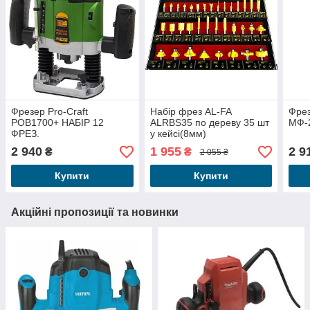
Фрезер Pro-Craft
Набір фрез AL-FA
Фре
POB1700+ НАБІР 12
ALRBS35 по дереву 35 шт
МФ-2
ФРЕЗ.
у кейсі(8мм)
2 940
1 955
2 9
₴
₴
2 055 ₴
Купити
Купити
Акційні пропозиції та новинки