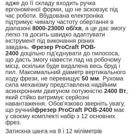
адже до її складу входить ручка
ергономічної форми, що не зісковзує під
час роботи. Вбудована електроніка
підтримує чималу частоту обертання в
діапазоні
8000-23000 об/хв
, а це дає змогу
легко та досить швидко адаптувати
інструмент під виконання різних
завдань.
Фрезер ProCraft POB-
2400
доцільно під'єднувати до пилососа,
що дасть змогу навести лад на робочому
місці, оскільки буде видалена весь бруд і
пил. Максимальний діаметр вертикального
ходу фрези, не перевищує
50 мм
. Рухома
сила механізму представлена надійним
асинхронним двигуном потужністю
2400 Вт
,
який стійко витримує серйозні
навантаження. Обов'язково зверніть увагу,
що ручний
фрезер ProCraft POB-2400
має
у своєму комплекті набір з 12 основних
фрез.
Затискна цанга на 8 і 12 міліметрів