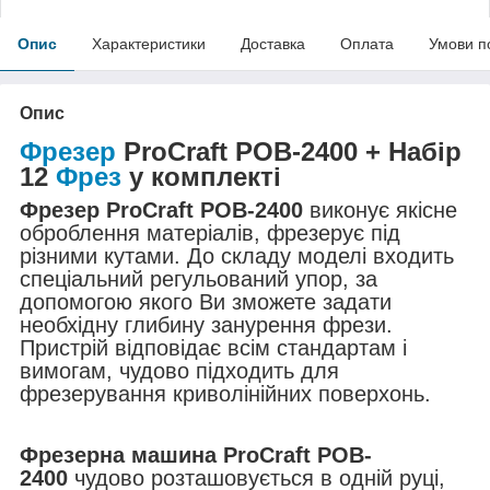
Опис
Характеристики
Доставка
Оплата
Умови п
Опис
Фрезер
ProCraft POB-2400 + Набір
12
Фрез
у комплекті
Фрезер ProCraft POB-2400
виконує якісне
оброблення матеріалів, фрезерує під
різними кутами. До складу моделі входить
спеціальний регульований упор, за
допомогою якого Ви зможете задати
необхідну глибину занурення фрези.
Пристрій відповідає всім стандартам і
вимогам, чудово підходить для
фрезерування криволінійних поверхонь.
Фрезерна машина ProCraft POB-
2400
чудово розташовується в одній руці,