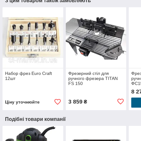
З цим товаром також замовляють
Набор фрез Euro Craft
Фрезерний стіл для
Фрез
12шт
ручного фрезера TITAN
ручн
FS 150
ФС1
8 2
3 859
₴
Ціну уточнюйте
Подібні товари компанії