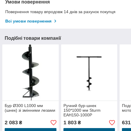
Умови повернення
Повернення товару впродовж 14 днів за рахунок покупця
Всі умови повернення
Подібні товари компанії
Бур Ø300 L1000 мм
Ручний бур-шнек
Подо
(шнек) зі змінними лезами
150*1000 мм Sturm
мото
EAH150-1000P
2 083
1 803
631
₴
₴