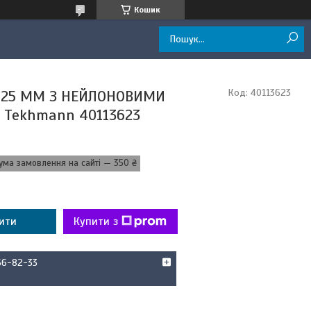
Кошик
125 ММ З НЕЙЛОНОВИМИ
Код:
40113623
Tekhmann 40113623
ума замовлення на сайті — 350 ₴
ити
Купити з
66-82-33