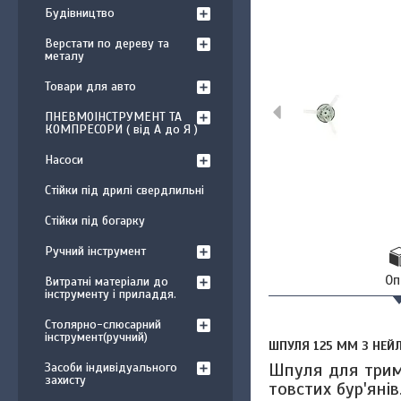
Будівництво
Верстати по дереву та
металу
Товари для авто
ПНЕВМОІНСТРУМЕНТ ТА
КОМПРЕСОРИ ( від А до Я )
Насоси
Стійки під дрилі свердлильні
Стійки під богарку
Ручний інструмент
Оп
Витратні матеріали до
інструменту і приладдя.
Столярно-слюсарний
інструмент(ручний)
ШПУЛЯ 125 ММ З НЕ
Шпуля для триме
Засоби індивідуального
захисту
товстих бур'янів