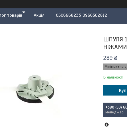
лог товарів
Акція
0506668233 0966562812
ШПУЛЯ 
НІЖАМИ 
289 ₴
Мінімальна с
В наявності
Куп
+380 (50) 6
менеджер